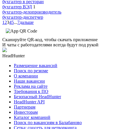
бухгалтер в ресторан
бухгалтер ВЭД
1
бухгалтер-делопроизводитель
бухгалтер-диспетчер
1
2
3
4
5
...
7
дальше
Сканируйте QR-код, чтобы скачать приложение
И чаты с работодателями всегда будут под рукой
HeadHunter
Размещение вакансий
Поиск по резюме
О компании
Наши вакансии
Реклама на сайте
Требования к ПО
Безопасный HeadHunter
HeadHunter API
Партнерам
Инвесторам
Каталог компаний
Поиск по вакансиям в Балабаново
Сетка: соцсеть для нетворкинга