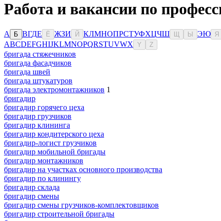
Работа и вакансии по професс
А
В
Г
Д
Е
Ж
З
И
К
Л
М
Н
О
П
Р
С
Т
У
Ф
Х
Ц
Ч
Ш
Э
Ю
Б
Ё
Й
Щ
Ы
Я
A
B
C
D
E
F
G
H
I
J
K
L
M
N
O
P
Q
R
S
T
U
V
W
X
Y
Z
бригада стяжечников
бригада фасадчиков
бригада швей
бригада штукатуров
бригада электромонтажников
1
бригадир
бригадир горячего цеха
бригадир грузчиков
бригадир клининга
бригадир кондитерского цеха
бригадир-логист грузчиков
бригадир мобильной бригады
бригадир монтажников
бригадир на участках основного производства
бригадир по клинингу
бригадир склада
бригадир смены
бригадир смены грузчиков-комплектовщиков
бригадир строительной бригады