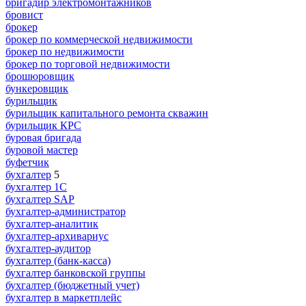
бригадир электромонтажников
бровист
брокер
брокер по коммерческой недвижимости
брокер по недвижимости
брокер по торговой недвижимости
брошюровщик
бункеровщик
бурильщик
бурильщик капитального ремонта скважин
бурильщик КРС
буровая бригада
буровой мастер
буфетчик
бухгалтер
5
бухгалтер 1C
бухгалтер SAP
бухгалтер-администратор
бухгалтер-аналитик
бухгалтер-архивариус
бухгалтер-аудитор
бухгалтер (банк-касса)
бухгалтер банковской группы
бухгалтер (бюджетный учет)
бухгалтер в маркетплейс