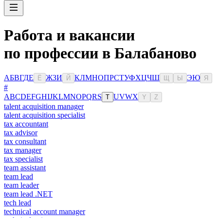
Работа и вакансии
по профессии в Балабаново
А
Б
В
Г
Д
Е
Ж
З
И
К
Л
М
Н
О
П
Р
С
Т
У
Ф
Х
Ц
Ч
Ш
Э
Ю
Ё
Й
Щ
Ы
Я
#
A
B
C
D
E
F
G
H
I
J
K
L
M
N
O
P
Q
R
S
U
V
W
X
T
Y
Z
talent acquisition manager
talent acquisition specialist
tax accountant
tax advisor
tax consultant
tax manager
tax specialist
team assistant
team lead
team leader
team lead .NET
tech lead
technical account manager