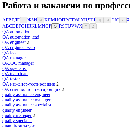
Работа и вакансии по професс
А
Б
В
Г
Д
Е
Ж
З
И
К
Л
М
Н
О
П
Р
С
Т
У
Ф
Х
Ц
Ч
Ш
Э
Ю
#
Ё
Й
Щ
Ы
Я
A
B
C
D
E
F
G
H
I
J
K
L
M
N
O
P
R
S
T
U
V
W
X
Q
Y
Z
QA automation
QA automation lead
QA engineer
2
QA engineer web
QA lead
QA manager
QA/QC manager
QA specialist
QA team lead
QA tester
QA инженер-тестировщик
2
QA специалист-тестировщик
2
quality assurance engineer
quality assurance manager
quality assurance specialist
quality engineer
quality manager
2
quality specialist
quantity surveyor