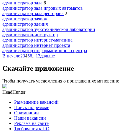
администратор зала
6
администратор зала игровых автоматов
администратор зала ресторана
2
администратор заявок
администратор здания
администратор зуботехнической лаборатории
администратор-инструктор
администратор интернет-магазина
администратор интернет-проекта
администратор информационного центра
В начало
2
3
4
5
6
...
13
дальше
Скачайте приложение
Чтобы получать уведомления о приглашениях мгновенно
HeadHunter
Размещение вакансий
Поиск по резюме
О компании
Наши вакансии
Реклама на сайте
Требования к ПО