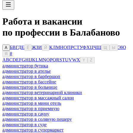
Работа и вакансии
по профессии в Балабаново
Б
В
Г
Д
Е
Ж
З
И
К
Л
М
Н
О
П
Р
С
Т
У
Ф
Х
Ц
Ч
Ш
Э
Ю
А
Ё
Й
Щ
Ы
#
Я
A
B
C
D
E
F
G
H
I
J
K
L
M
N
O
P
Q
R
S
T
U
V
W
X
Y
Z
администратор бутика
администратор в ателье
администратор в барбершоп
администратор в бассейне
администратор в больнице
администратор ветеринарной клиники
администратор в массажный салон
администратор в мини отель
администратор в приемную
администратор в сауну
администратор в соляную пещеру
администратор в суде
администратор в супермаркет