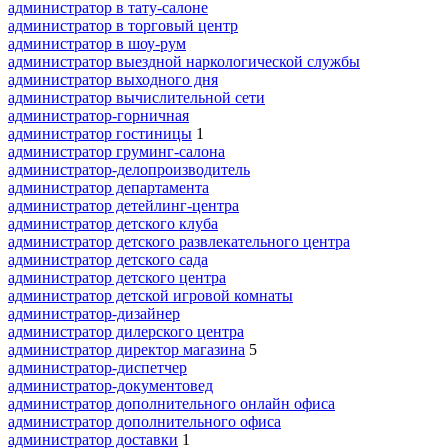
администратор в тату-салоне
администратор в торговый центр
администратор в шоу-рум
администратор выездной наркологической службы
администратор выходного дня
администратор вычислительной сети
администратор-горничная
администратор гостиницы
1
администратор груминг-салона
администратор-делопроизводитель
администратор департамента
администратор детейлинг-центра
администратор детского клуба
администратор детского развлекательного центра
администратор детского сада
администратор детского центра
администратор детской игровой комнаты
администратор-дизайнер
администратор дилерского центра
администратор директор магазина
5
администратор-диспетчер
администратор-документовед
администратор дополнительного онлайн офиса
администратор дополнительного офиса
администратор доставки
1