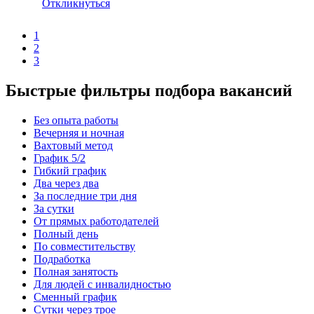
Откликнуться
1
2
3
Быстрые фильтры подбора вакансий
Без опыта работы
Вечерняя и ночная
Вахтовый метод
График 5/2
Гибкий график
Два через два
За последние три дня
За сутки
От прямых работодателей
Полный день
По совместительству
Подработка
Полная занятость
Для людей с инвалидностью
Сменный график
Сутки через трое