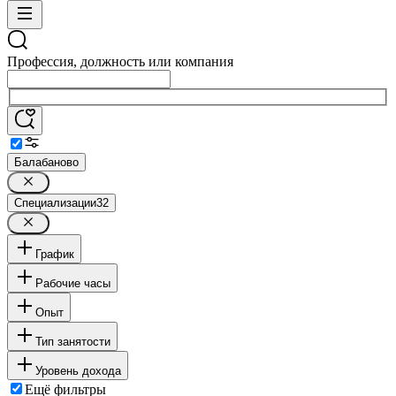
Профессия, должность или компания
Балабаново
Специализации
32
График
Рабочие часы
Опыт
Тип занятости
Уровень дохода
Ещё фильтры