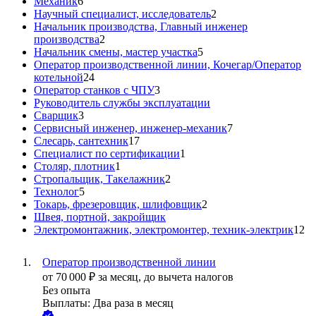
Механик
6
Научный специалист, исследователь
2
Начальник производства, Главный инженер
производства
2
Начальник смены, мастер участка
5
Оператор производственной линии, Кочегар/Оператор
котельной
24
Оператор станков с ЧПУ
3
Руководитель службы эксплуатации
Сварщик
3
Сервисный инженер, инженер-механик
7
Слесарь, сантехник
17
Специалист по сертификации
1
Столяр, плотник
1
Стропальщик, Такелажник
2
Технолог
5
Токарь, фрезеровщик, шлифовщик
2
Швея, портной, закройщик
Электромонтажник, электромонтер, техник-электрик
12
Оператор производственной линии
от
70 000
₽
за месяц,
до вычета налогов
Без опыта
Выплаты: Два раза в месяц