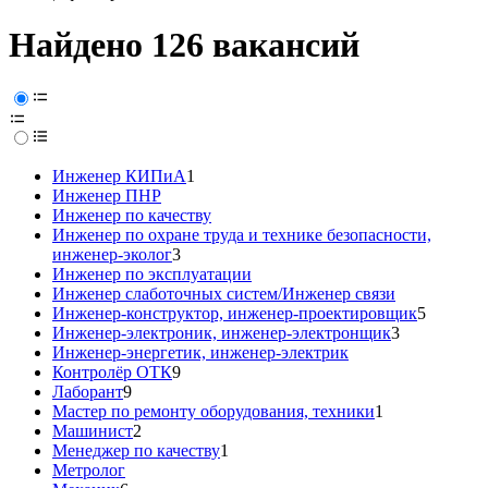
Найдено 126 вакансий
Инженер КИПиА
1
Инженер ПНР
Инженер по качеству
Инженер по охране труда и технике безопасности,
инженер-эколог
3
Инженер по эксплуатации
Инженер слаботочных систем/Инженер связи
Инженер-конструктор, инженер-проектировщик
5
Инженер-электроник, инженер-электронщик
3
Инженер-энергетик, инженер-электрик
Контролёр ОТК
9
Лаборант
9
Мастер по ремонту оборудования, техники
1
Машинист
2
Менеджер по качеству
1
Метролог