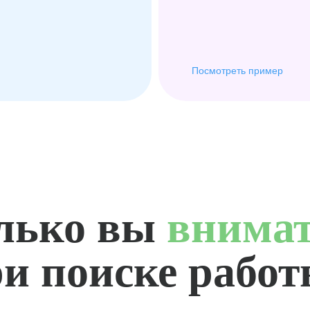
Посмотреть пример
лько вы
внима
и поиске рабо