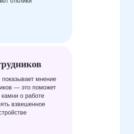
ают отклики
трудников
 показывает мнение
иков — это поможет
 камни о работе
нять взвешенное
стройстве