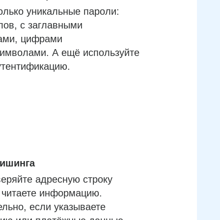
олько уникальные пароли:
лов, с заглавными
ами, цифрами
имволами. А ещё используйте
утентификацию.
фишинга
еряйте адресную строку
м читаете информацию.
льно, если указываете