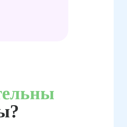
тельны
ты?