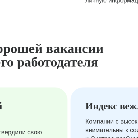
личную информац
орошей вакансии
го работодателя
й
Индекс веж
Компании с высок
внимательны к с
твердили свою