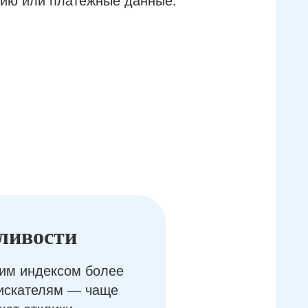
ию или платёжные данные.
ливости
им индексом более
оискателям — чаще