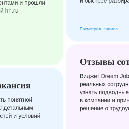
и быстрее разбир
ентами и прошли
й hh.ru
Посмотреть пример
Отзывы со
Виджет Dream Job
акансия
реальных сотрудн
узнать подводные
ть понятной
в компании и при
С детальным
решение о трудоу
стей и условий