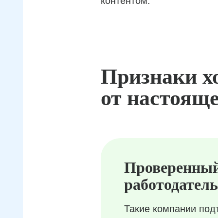
контентом.
Признаки х
от настояще
Проверенны
работодатель
Такие компании под