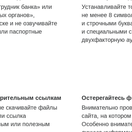
трудник банка» или
Устанавливайте т
ых органов»,
не менее 8 симво
ске и не озвучивайте
и строчными букв
или паспортные
и специальными с
двухфакторную а
озрительным ссылкам
Остерегайтесь 
не скачивайте файлы
Внимательно пров
ли ссылка
сайта, на которо
ным или полезным
Особенно внимате