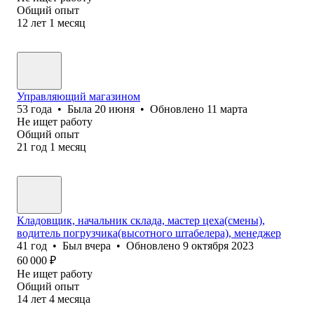
Общий опыт
12
лет
1
месяц
Управляющий магазином
53
года
•
Была
20 июня
•
Обновлено
11 марта
Не ищет работу
Общий опыт
21
год
1
месяц
Кладовщик, начальник склада, мастер цеха(смены),
водитель погрузчика(высотного штабелера), менеджер
41
год
•
Был
вчера
•
Обновлено
9 октября 2023
60 000
₽
Не ищет работу
Общий опыт
14
лет
4
месяца