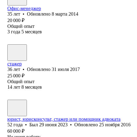
Офис-менеджер
35
лет
•
Обновлено
8 марта 2014
20 000
₽
Общий опыт
3
года
5
месяцев
стажер
36
лет
•
Обновлено
31 июля 2017
25 000
₽
Общий опыт
14
лет
8
месяцев
юрист, юрисконсульт, стажер или помощник адвоката
52
года
•
Был
29 июня 2023
•
Обновлено
25 ноября 2016
60 000
₽
Не ищет работу