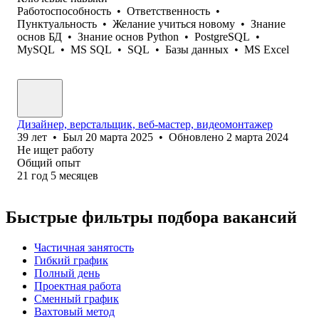
Работоспособность
•
Ответственность
•
Пунктуальность
•
Желание учиться новому
•
Знание
основ БД
•
Знание основ Python
•
PostgreSQL
•
MySQL
•
MS SQL
•
SQL
•
Базы данных
•
MS Excel
Дизайнер, верстальщик, веб-мастер, видеомонтажер
39
лет
•
Был
20 марта 2025
•
Обновлено
2 марта 2024
Не ищет работу
Общий опыт
21
год
5
месяцев
Быстрые фильтры подбора вакансий
Частичная занятость
Гибкий график
Полный день
Проектная работа
Сменный график
Вахтовый метод