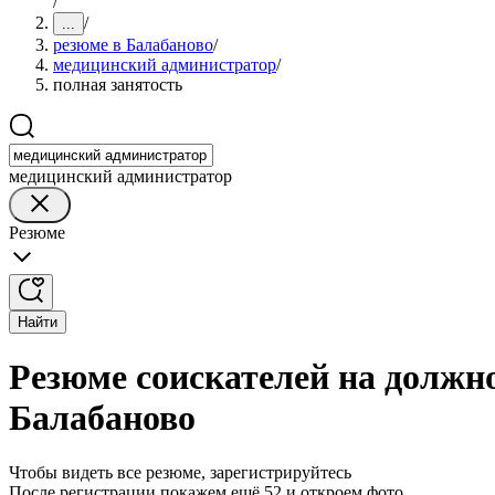
/
/
...
резюме в Балабаново
/
медицинский администратор
/
полная занятость
медицинский администратор
Резюме
Найти
Резюме соискателей на должн
Балабаново
Чтобы видеть все резюме, зарегистрируйтесь
После регистрации покажем ещё 52 и откроем фото