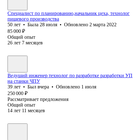
Специалист по планированию,начальник цеха, технолог
пищевого производства
50
лет
•
Была
28 июля
•
Обновлено
2 марта 2022
85 000
₽
Общий опыт
26
лет
7
месяцев
Ведущий инженер технолог по разработке разработки УП
на станки ЧПУ
39
лет
•
Был
вчера
•
Обновлено
1 июля
250 000
₽
Рассматривает предложения
Общий опыт
14
лет
11
месяцев