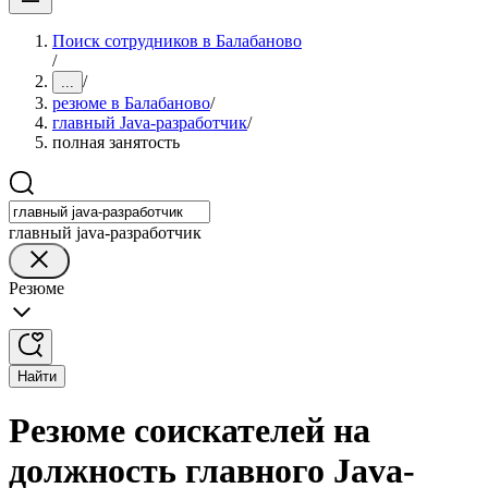
Поиск сотрудников в Балабаново
/
/
...
резюме в Балабаново
/
главный Java-разработчик
/
полная занятость
главный java-разработчик
Резюме
Найти
Резюме соискателей на
должность главного Java-