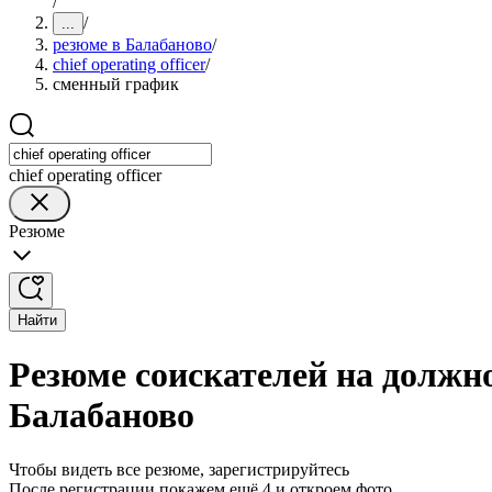
/
/
...
резюме в Балабаново
/
chief operating officer
/
сменный график
chief operating officer
Резюме
Найти
Резюме соискателей на должнос
Балабаново
Чтобы видеть все резюме, зарегистрируйтесь
После регистрации покажем ещё 4 и откроем фото