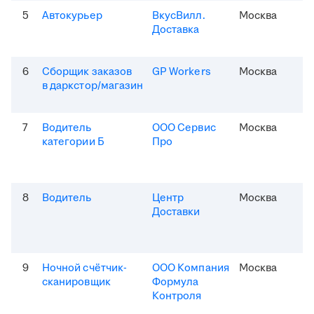
5
Автокурьер
ВкусВилл.
Москва
Доставка
6
Сборщик заказов
GP Workers
Москва
в даркстор/магазин
7
Водитель
ООО Сервис
Москва
категории Б
Про
8
Водитель
Центр
Москва
Доставки
9
Ночной счётчик-
ООО Компания
Москва
сканировщик
Формула
Контроля