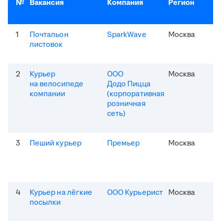
№
Вакансия
Компания
Регион
1
Почтальон
SparkWave
Москва
листовок
2
Курьер
ООО
Москва
на велосипеде
Додо Пицца
компании
(корпоративная
розничная
сеть)
3
Пеший курьер
Премьер
Москва
4
Курьер на лёгкие
ООО Курьерист
Москва
посылки