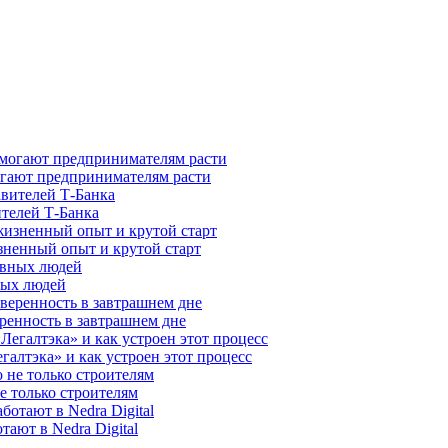
гают предпринимателям расти
ителей Т-Банка
зненный опыт и крутой старт
ных людей
ренность в завтрашнем дне
галтэка» и как устроен этот процесс
е только строителям
ают в Nedra Digital