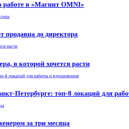
 о работе в «Магнит OMNI»
т продавца до директора
а, в которой хочется расти
нкт-Петербурге: топ-8 локаций для раб
енером за три месяца