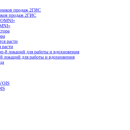
ников продаж 2ГИС
OMNI»
ора
 расти
-8 локаций для работы и вдохновения
OIS