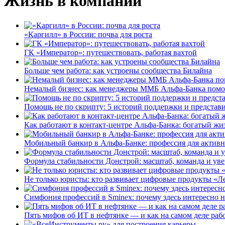
Жизнь в компании
«Каргилл» в России: почва для роста
ГК «Император»: путешествовать, работая вахтой
Больше чем работа: как устроены сообщества Билайна
Немалый бизнес: как менеджеры ММБ Альфа-Банка помо
Помощь не по скрипту: 5 историй поддержки и представ
Как работают в контакт-центре Альфа-Банка: богатый жи
Мобильный банкир в Альфа-Банке: профессия для актив
Формула стабильности Донстрой: масштаб, команда и уве
Не только юристы: кто развивает цифровые продукты «Ле
Симфония профессий в Sminex: почему здесь интересно н
Пять мифов об ИТ в нефтянке — и как на самом деле работ