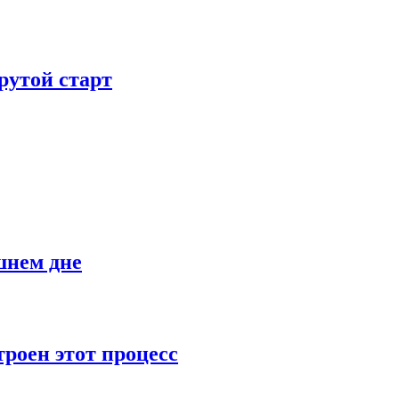
рутой старт
шнем дне
роен этот процесс