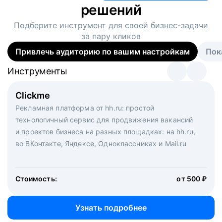
решений
Подберите инструмент для своей
бизнес-задачи
за пару кликов
Привлечь аудиторию по вашим настройкам
Пок
Инструменты
Инструменты
Инструменты
Виртуальный рекрутер
Clickme
Вакансия дня
Массовый подбор под ключ. Решите, сколько
Рекламная платформа от hh.ru: простой
Рекламный формат для вакансий на главной странице
кандидатов и когда вам нужно, и за дело возьмутся
технологичный сервис для продвижения вакансий
hh.ru. Увеличивает количество откликов
маркетологи, рекрутеры и проектные менеджеры
и проектов бизнеса на разных площадках: на hh.ru,
hh.ru с целым набором digital-инструментов
во ВКонтакте, Яндексе, Одноклассниках и Mail.ru
Стоимость:
от 200 000 ₽
Узнать подробнее
Стоимость:
от 500 ₽
Узнать подробнее
Узнать подробнее