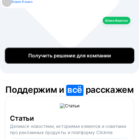
Борис Кашко
Юлия Изоитко
Александр Кулагин
Даниил Макаров
Екатерина Лазаренко
Юлия Изоитко
Получить решение для компании
Поддержим и
всё
расскажем
Статьи
Делимся новостями, историями клиентов и советами
про рекламные продукты и платформу Clickme