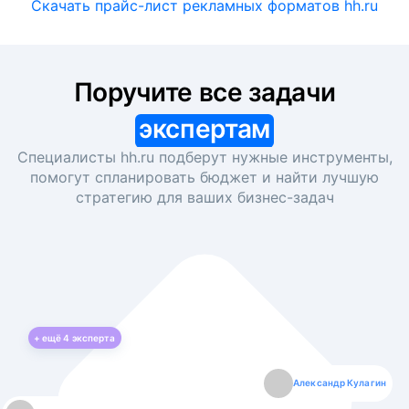
Скачать прайс-лист рекламных форматов hh.ru
Поручите все задачи
экспертам
Специалисты hh.ru подберут нужные инструменты,
помогут спланировать бюджет и найти лучшую
стратегию для ваших
бизнес-задач
+ ещё
4
эксперта
Екатерина Лазаренко
Александр Кулагин
Даниил Макаров
Борис Кашко
Юлия Изоитко