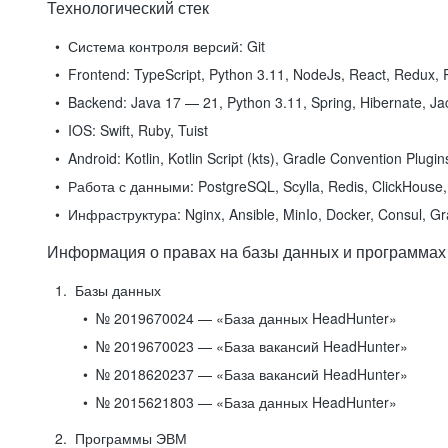
Технологический стек
Система контроля версий:
Git
Frontend:
TypeScript, Python 3.11, NodeJs, React, Redux, R
Backend:
Java 17 — 21, Python 3.11, Spring, Hibernate, Jac
IOS:
Swift, Ruby, Tuist
Android:
Kotlin, Kotlin Script (kts), Gradle Convention Plugi
Работа с данными:
PostgreSQL, Scylla, Redis, ClickHouse, 
Инфраструктура:
Nginx, Ansible, MinIo, Docker, Consul, G
Информация о правах на базы данных и программах
Базы данных
№ 2019670024 — «База данных HeadHunter»
№ 2019670023 — «База вакансий HeadHunter»
№ 2018620237 — «База вакансий HeadHunter»
№ 2015621803 — «База данных HeadHunter»
Программы ЭВМ