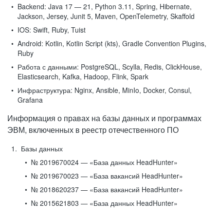
Backend:
Java 17 — 21, Python 3.11, Spring, Hibernate,
Jackson, Jersey, Junit 5, Maven, OpenTelemetry, Skaffold
IOS:
Swift, Ruby, Tuist
Android:
Kotlin, Kotlin Script (kts), Gradle Convention Plugins,
Ruby
Работа с данными:
PostgreSQL, Scylla, Redis, ClickHouse,
Elasticsearch, Kafka, Hadoop, Flink, Spark
Инфраструктура:
Nginx, Ansible, MinIo, Docker, Consul,
Grafana
Информация о правах на базы данных и программах
ЭВМ, включенных в реестр отечественного ПО
Базы данных
№ 2019670024 — «База данных HeadHunter»
№ 2019670023 — «База вакансий HeadHunter»
№ 2018620237 — «База вакансий HeadHunter»
№ 2015621803 — «База данных HeadHunter»