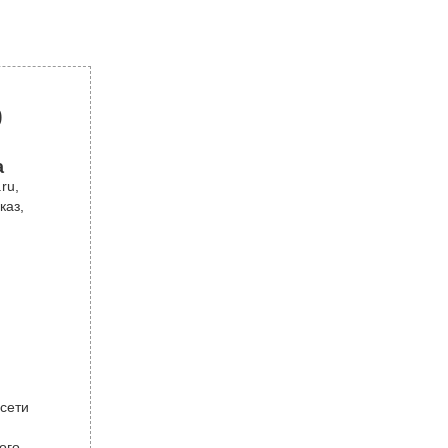
р
а
ru,
каз,
 сети
ого