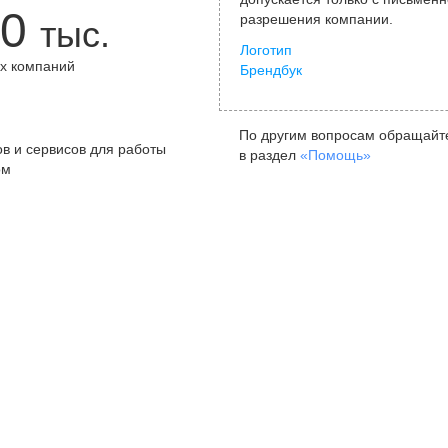
0
разрешения компании.
тыс.
Логотип
х компаний
Брендбук
+
По другим вопросам обращайт
в и сервисов для работы
в раздел
«Помощь»
ом
Санкт-Петербург
Я
ул. Жуковского, д. 19, особняк
ул