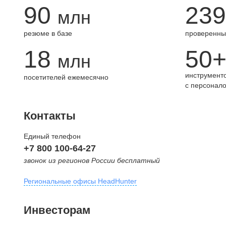
90
239
млн
резюме в базе
проверенны
18
50
млн
инструменто
посетителей ежемесячно
с персонал
Контакты
Единый телефон
+7 800 100-64-27
звонок из регионов России бесплатный
Региональные офисы HeadHunter
Москва
Инвесторам
внутригородская территория