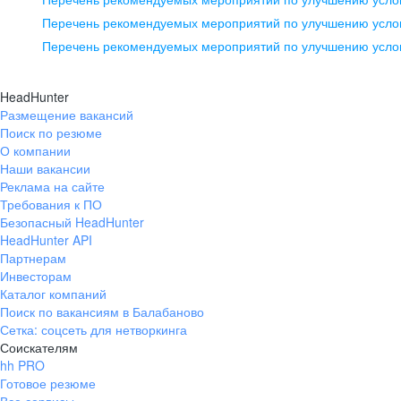
pr@ural.hh.ru
Перечень рекомендуемых мероприятий по улучшению услов
Перечень рекомендуемых мероприятий по улучшению усло
Новосибирск
ул. Большевистская, д. 35,
HeadHunter
помещение 21
Размещение вакансий
Поиск по резюме
+7 383 207-94-64
О компании
pr@nsk.hh.ru
Наши вакансии
Реклама на сайте
Требования к ПО
Безопасный HeadHunter
HeadHunter API
Партнерам
Инвесторам
Каталог компаний
Поиск по вакансиям в Балабаново
Сетка: соцсеть для нетворкинга
Соискателям
hh PRO
Готовое резюме