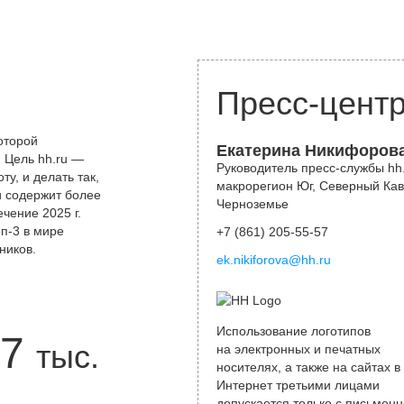
Пресс-цент
оторой
Екатерина Никифоров
 Цель hh.ru —
Руководитель пресс-службы hh.
у, и делать так,
макрорегион Юг, Северный Кав
и содержит более
Черноземье
чение 2025 г.
оп-3 в мире
+7 (861) 205-55-57
ников.
ek.nikiforova@hh.ru
Использование логотипов
7
тыс.
на электронных и печатных
носителях, а также на сайтах в
Интернет третьими лицами
допускается только с письменн