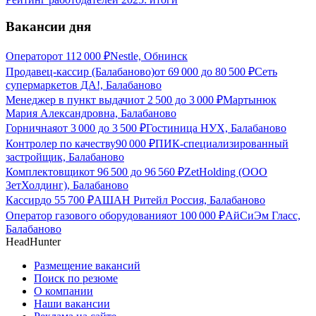
Вакансии дня
Оператор
от
112 000
₽
Nestle, Обнинск
Продавец-кассир (Балабаново)
от
69 000
до
80 500
₽
Сеть
супермаркетов ДА!, Балабаново
Менеджер в пункт выдачи
от
2 500
до
3 000
₽
Мартынюк
Мария Александровна, Балабаново
Горничная
от
3 000
до
3 500
₽
Гостиница НУХ, Балабаново
Контролер по качеству
90 000
₽
ПИК-специализированный
застройщик, Балабаново
Комплектовщик
от
96 500
до
96 560
₽
ZetHolding (ООО
ЗетХолдинг), Балабаново
Кассир
до
55 700
₽
АШАН Ритейл Россия, Балабаново
Оператор газового оборудования
от
100 000
₽
АйСиЭм Гласс,
Балабаново
HeadHunter
Размещение вакансий
Поиск по резюме
О компании
Наши вакансии